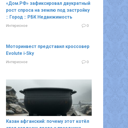
«Дом.РФ» зафиксировал двукратный
рост спроса на землю под застройку
:: Город :: РБК Недвижимость
Интересное
0
Моторинвест представил кроссовер
Evolute i-Sky
Интересное
0
Казан афганский: почему этот котёл