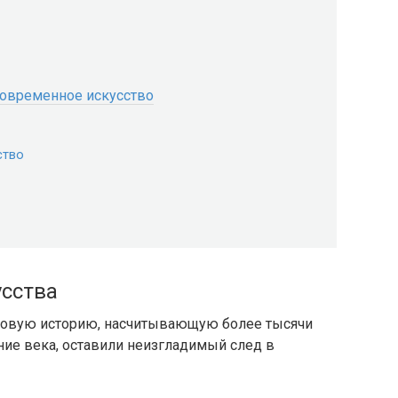
современное искусство
ство
усства
ковую историю, насчитывающую более тысячи
ние века, оставили неизгладимый след в