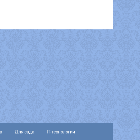
а
Для сада
IT-технологии