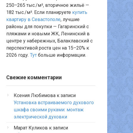
250–265 тыс./м², вторичное жильё —
182 тыс./м². Если планируете
купить
квартиру в Севастополе
, лучшие
районы для покупки — Гагаринский с
пляжами и новыми ЖК, Ленинский в
центре у набережных, Балаклавский с
перспективой роста цен на 15–20% к
2026 году.
Тут
больше информации.
Свежие комментарии
Ксения Любимова
к записи
Установка встраиваемого духового
шкафа своими руками: монтаж
электрической духовки
Марат Куликов
к записи