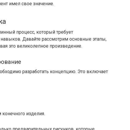
ент имел свое значение.
жа
линный процесс, который требует
 навыков. Давайте рассмотрим основные этапы,
авая это великолепное произведение.
рование
необходимо разработать концепцию. Это включает
 конечного изделия.
колько предварительных рисунков, которые