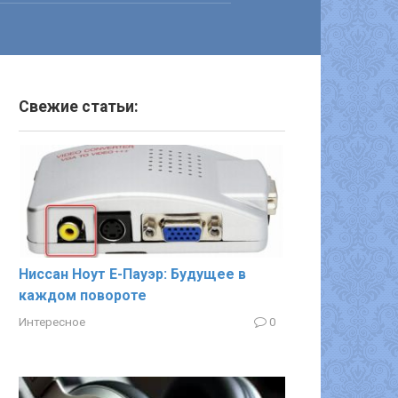
Свежие статьи:
Ниссан Ноут Е-Пауэр: Будущее в
каждом повороте
Интересное
0