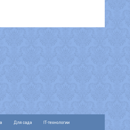
а
Для сада
IT-технологии