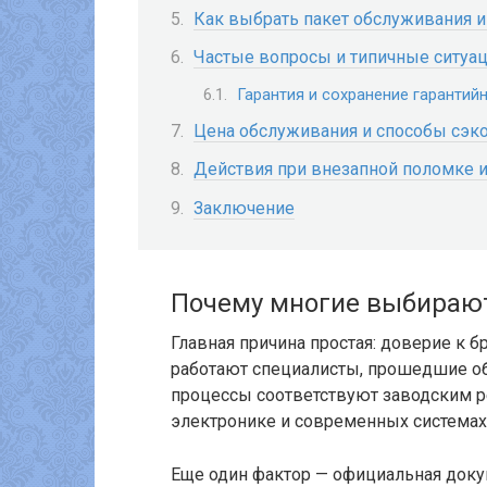
Как выбрать пакет обслуживания и
Частые вопросы и типичные ситуац
Гарантия и сохранение гарантий
Цена обслуживания и способы сэк
Действия при внезапной поломке 
Заключение
Почему многие выбираю
Главная причина простая: доверие к б
работают специалисты, прошедшие об
процессы соответствуют заводским р
электронике и современных система
Еще один фактор — официальная доку