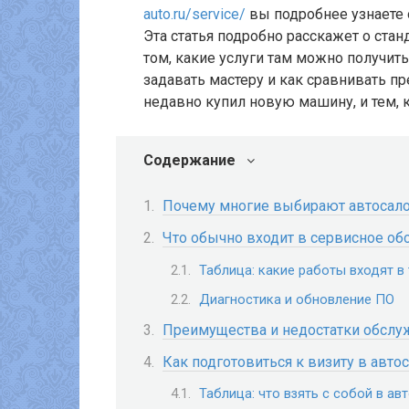
auto.ru/service/
вы подробнее узнаете 
Эта статья подробно расскажет о стан
том, какие услуги там можно получить
задавать мастеру и как сравнивать п
недавно купил новую машину, и тем, к
Содержание
Почему многие выбирают автосал
Что обычно входит в сервисное об
Таблица: какие работы входят в
Диагностика и обновление ПО
Преимущества и недостатки обслу
Как подготовиться к визиту в авто
Таблица: что взять с собой в ав