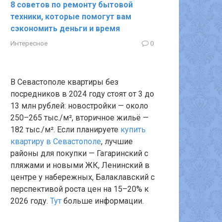
8 советов по ремонту бытовой
техники, которые помогут вам
сэкономить деньги и время
Интересное
0
В Севастополе квартиры без
посредников в 2024 году стоят от 3 до
13 млн рублей: новостройки — около
250–265 тыс./м², вторичное жильё —
182 тыс./м². Если планируете
купить
квартиру в Севастополе
, лучшие
районы для покупки — Гагаринский с
пляжами и новыми ЖК, Ленинский в
центре у набережных, Балаклавский с
перспективой роста цен на 15–20% к
2026 году.
Тут
больше информации.