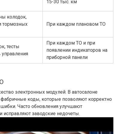
15-30 тыс. км
ны колодок,
и тормозных
При каждом плановом ТО
При каждом ТО и при
к, тесты
появлении индикаторов на
в управления
приборной панели
ПО
ество электронных модулей. В автосалоне
 фабричные коды, которые позволяют корректно
ошибки. Часто обновления улучшают
ли исправляют заводские недочеты.