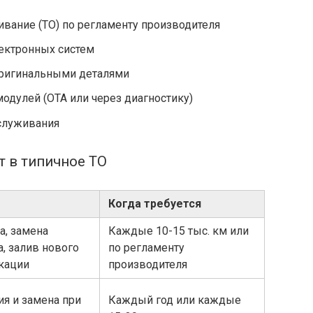
вание (ТО) по регламенту производителя
ектронных систем
оригинальными деталями
дулей (OTA или через диагностику)
служивания
т в типичное ТО
Когда требуется
а, замена
Каждые 10-15 тыс. км или
, залив нового
по регламенту
кации
производителя
ия и замена при
Каждый год или каждые