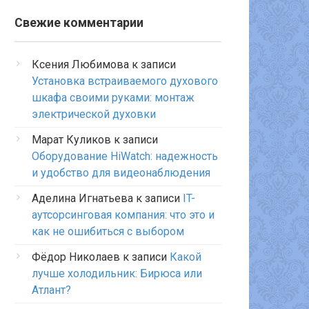
Свежие комментарии
Ксения Любимова
к записи
Установка встраиваемого духового
шкафа своими руками: монтаж
электрической духовки
Марат Куликов
к записи
Оборудование HiWatch: надежность
и удобство для видеонаблюдения
Аделина Игнатьева
к записи
IT-
аутсорсинговая компания: что это и
как не ошибиться с выбором
Фёдор Николаев
к записи
Какой
лучше холодильник: Бирюса или
Атлант?